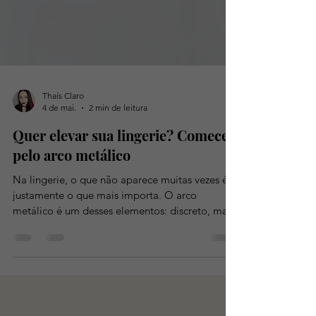
Thaís Claro
4 de mai.
2 min de leitura
Quer elevar sua lingerie? Comece
pelo arco metálico
Na lingerie, o que não aparece muitas vezes é
justamente o que mais importa. O arco
metálico é um desses elementos: discreto, mas
absolutamente essencial para o desempenho da
peça. Ele funciona como a base estrutural do
sutiã — o ponto de equilíbrio entre conforto,
sustentação e estética. Quando essa base é
bem desenvolvida, todo o restante da peça