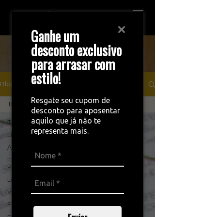
Ganhe um
desconto exclusivo
Blog
para arrasar com
estilo!
Blog
Resgate seu cupom de
Todos os posts
desconto para aposentar
aquilo que já não te
Todos os posts
representa mais.
Lingerie
Aviamentos
Elástico
Personalizado
Loja on-line
Veludo
Fitness