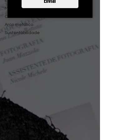
Enviar
Esportivo
Moda
Cuecas
Arco metálico
Sustentabilidade