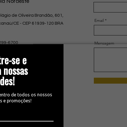
ela Nordeste
elágio de Oliveira Brandão, 601,
Email
anaú/CE - CEP 61939-120 BRASIL
3299-6700
Mensagem
9814-0792 WhatsApp Comercial
re-se e
 nossas
comercial.nordeste@estrela.ind.b
des!
entro de todos os nossos
s e promoções!
s