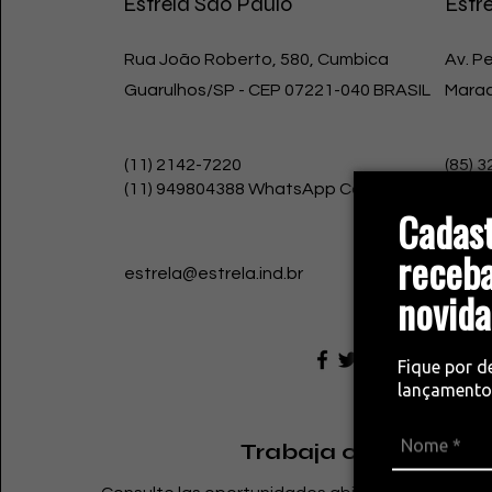
Estrela São Paulo
Estr
Rua João Roberto, 580, Cumbica
Av. P
Guarulhos/SP - CEP 07221-040 BRASIL
Marac
(11) 2142-7220
(85) 
(11) 949804388 WhatsApp Comercial
(85) 
Cadast
receba
estrela@estrela.ind.br
apoio
novida
r
Fique por d
lançamento
Trabaja con nosotro