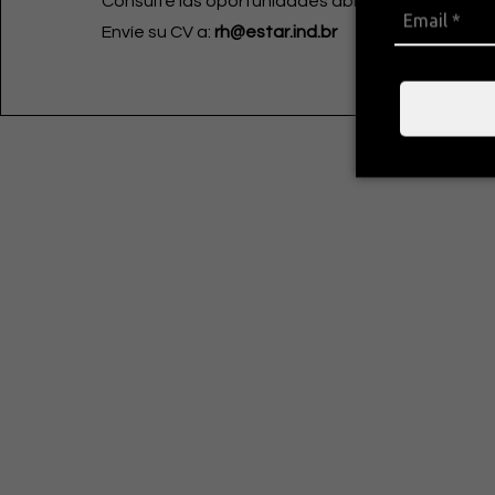
Consulte las oportunidades abiertas en LinkedIn
Envíe su CV a:
rh@estar.ind.br