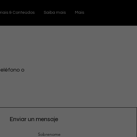
riais & Conteúdos
Saiba mais
Mais
teléfono o
Enviar un mensaje
Sobrenome